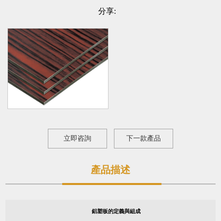
分享:
立即咨詢
下一款產品
產品描述
鋁塑板的定義與組成