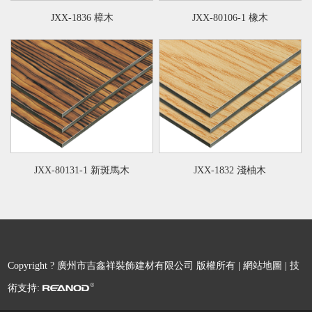
JXX-1836 樟木
JXX-80106-1 橡木
JXX-80131-1 新斑馬木
JXX-1832 淺柚木
Copyright ? 廣州市吉鑫祥裝飾建材有限公司 版權所有 |
網站地圖
| 技
術支持: