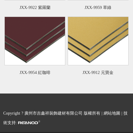
JXX-9922 紫羅蘭
JXX-9959 草綠
JXX-9912 元寶金
JXX-9954 紅咖啡
Copyright ? 廣州市吉鑫祥裝飾建材有限公司 版權所有 |
網站地圖
| 技
術支持: