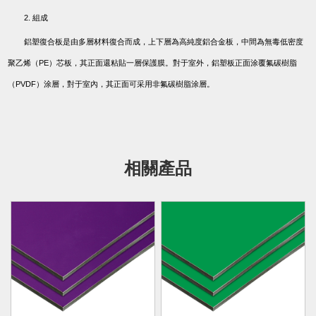
2.
組成
鋁塑復合板是由多層材料復合而成，上下層為高純度鋁合金板，中間為無毒低密度
聚乙烯（
PE
）芯板，其正面還粘貼一層保護膜。對于室外，鋁塑板正面涂覆氟碳樹脂
（
PVDF
）涂層，對于室內，其正面可采用非氟碳樹脂涂層。
相關產品