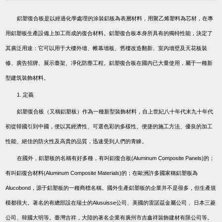
鋁塑復合板是以經過化學處理的涂裝鋁板為表層材料，用聚乙烯塑料為芯材，在專
用鋁塑板生產設備上加工而成的復合材料。鋁塑復合板本身所具有的獨特性能，決定了
其廣泛用途：它可以用于大樓外墻、帷幕墻板、舊樓改造翻新、室內墻壁及天花板裝
修、廣告招牌、展示臺架、凈化防塵工程。鋁塑復合板在國內已大量使用，屬于一種新
型建筑裝飾材料。
1.
定義
鋁塑復合板（又稱鋁塑板）作為一種新型裝飾材料，自上世紀八十年代末九十年代
初從韓國引到中國，便以其經濟性、可選色彩的多樣性、便捷的施工方法、優良的加工
性能、絕佳的防火性及高貴的品質，迅速受到人們的青睞。
在國外，鋁塑板的名稱有好多種，有叫鋁復合板
(Aluminum Composite Panels)
的；
有叫鋁復合材料
(Aluminum Composite Materials)
的；在歐洲許多國家稱鋁塑板為
Alucobond
，源于鋁塑板的一種商標名稱。國外生產鋁塑板的企業并不是很多，但生產規
模都很大。著名的有總部設在瑞士的
Alusuisse
公司、美國的雷諾茲金屬公司
、日本三菱
公司、韓國大明等。臺灣吉祥，大陸的著名企業有廣州市吉鑫祥裝飾建材有限公司等。