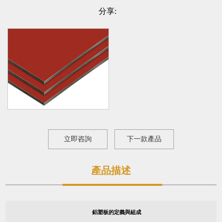
分享:
立即咨詢
下一款產品
產品描述
鋁塑板的定義與組成